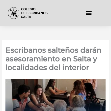
Ir
al
contenido
Padrón de Matriculado
Escribanos salteños darán
asesoramiento en Salta y
localidades del interior