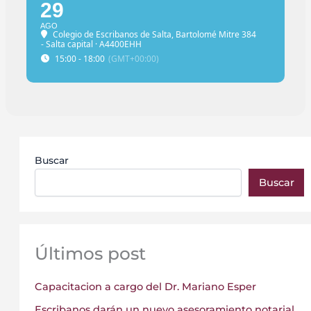
29
AGO
Colegio de Escribanos de Salta
, Bartolomé Mitre 384
- Salta capital · A4400EHH
15:00 - 18:00
(GMT+00:00)
Buscar
Buscar
Últimos post
Capacitacion a cargo del Dr. Mariano Esper
Escribanos darán un nuevo asesoramiento notarial