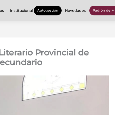
ios
Institucional
Novedades
Autogestión
Padrón de Ma
iterario Provincial de
 secundario