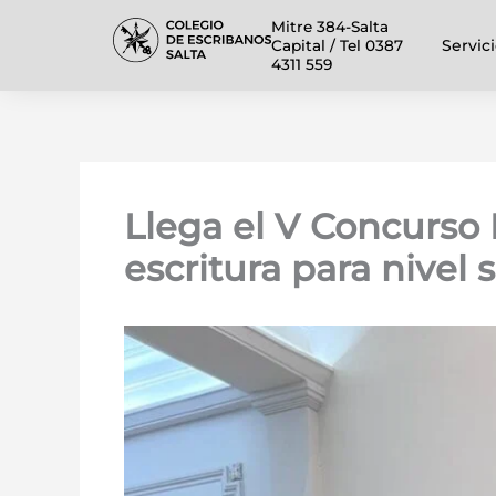
Ir
Mitre 384-Salta
al
Servic
Capital / Tel 0387
4311 559
contenido
Llega el V Concurso L
escritura para nivel